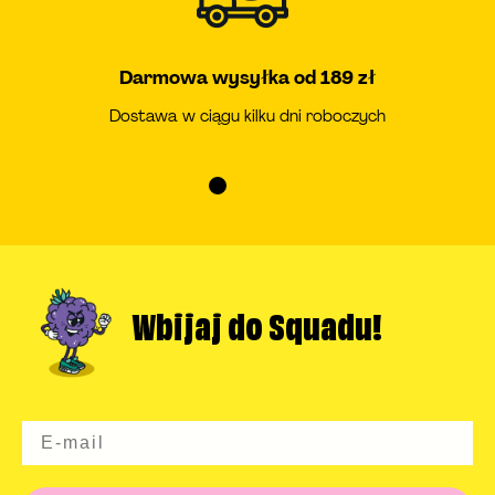
Darmowa wysyłka od 189 zł
Dostawa w ciągu kilku dni roboczych
Przejdź
Przejdź
Przejdź
Przejdź
do
do
do
do
slajdu
slajdu
slajdu
slajdu
1
2
3
4
Wbijaj do
Squadu!