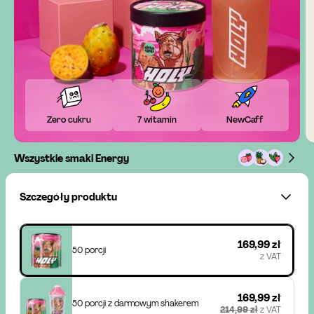
Zero cukru
7 witamin
NewCaff
Wszystkie smaki Energy
Szczegóły produktu
169,99 zł
50 porcji
z VAT
169,99 zł
50 porcji z darmowym shakerem
214,99 zł
z VAT