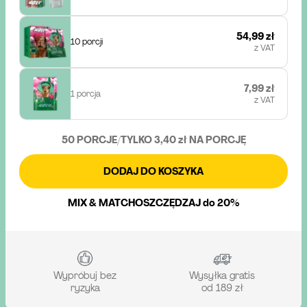
54,99 zł
10 porcji
z VAT
7,99 zł
1 porcja
z VAT
50 PORCJE
/
TYLKO 3,40 zł NA PORCJĘ
DODAJ DO KOSZYKA
MIX & MATCH
OSZCZĘDZAJ do 20%
Wypróbuj bez
Wysyłka gratis
ryzyka
od 189 zł