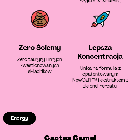
bogate w witaminy
Zero Ściemy
Lepsza
Koncentracja
Zero tauryny i innych
kwestionowanych
Unikalna formuła z
składników
opatentowanym
NewCaff™ i ekstraktem z
zielonej herbaty.
Energy
Cactus Camel