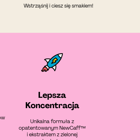
Wstrząśnij i ciesz się smakiem!
Lepsza
Koncentracja
ów
Unikalna formuła z
opatentowanym NewCaff™
i ekstraktem z zielonej