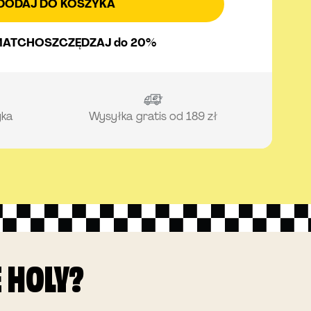
DODAJ DO KOSZYKA
MATCH
OSZCZĘDZAJ do 20%
yka
Wysyłka gratis od 189 zł
 HOLY?