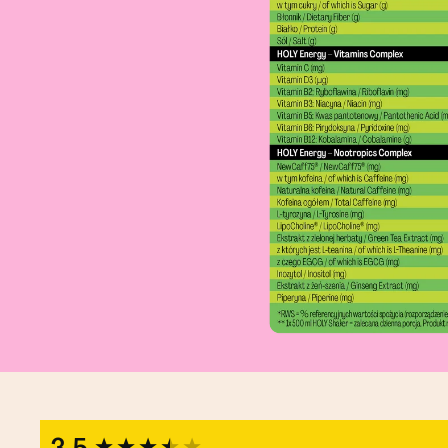
New content loaded
3.5