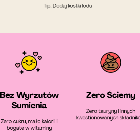
Tip: Dodaj kostki lodu
Bez Wyrzutów
Zero Ściemy
Sumienia
Zero tauryny i innych
kwestionowanych składnik
Zero cukru, mało kalorii i
bogate w witaminy