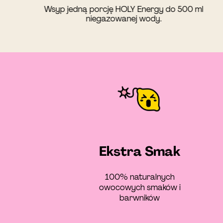
Wsyp jedną porcję HOLY Energy do 500 ml
niegazowanej wody.
Ekstra Smak
100% naturalnych
owocowych smaków i
barwników