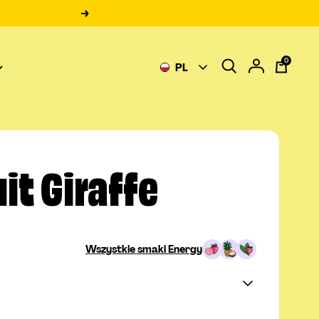
Następne
0
PL
it Giraffe
Wszystkie smaki Energy