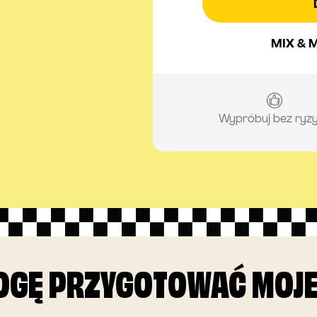
MIX & 
Wypróbuj bez ryz
OGĘ PRZYGOTOWAĆ MOJE